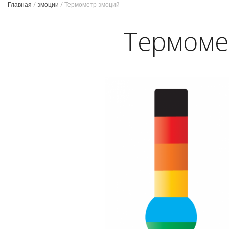
Главная
/
эмоции
/
Термометр эмоций
Термоме