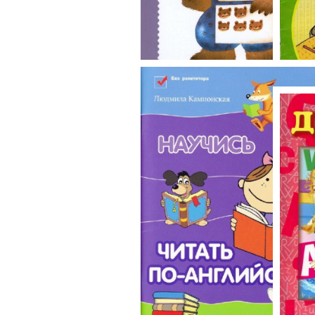
Давайте клеить
Англ
мал