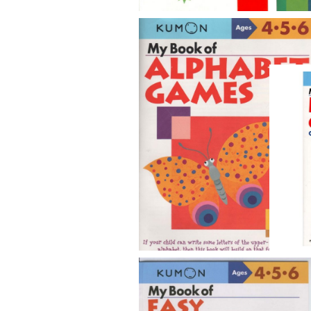
Учимся вырезать
Моя 
живо
Числ
Игры с алфавитом