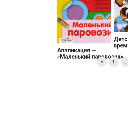
Детс
врем
Аппликация —
«Маленький паровозик»
«
1
…