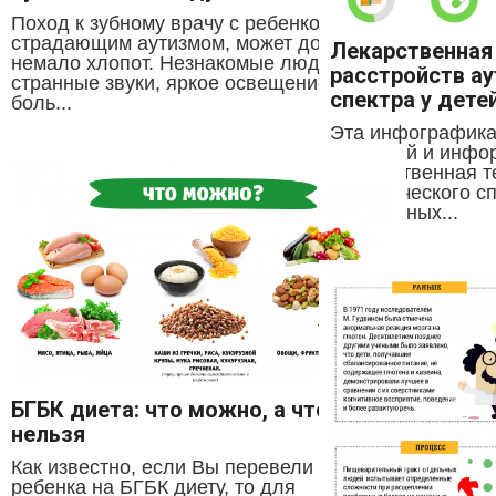
Поход к зубному врачу с ребенком,
страдающим аутизмом, может доставить
Лекарственная
немало хлопот. Незнакомые люди,
расстройств а
странные звуки, яркое освещение,
спектра у дете
боль...
Эта инфографика 
полезной и инфо
"Лекарственная т
аутистического сп
зарубежных...
БГБК диета: что можно, а что
нельзя
Как известно, если Вы перевели своего
ребенка на БГБК диету, то для