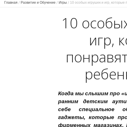
Главная
/
Развитие и Обучение
/
Игры
/
10 особых игрушек и игр, которые
10 особы
игр, 
понравя
ребен
Когда мы слышим про «и
ранним детским аути
себе специальное о
гаджеты, которые пр
фирменных магазинах.