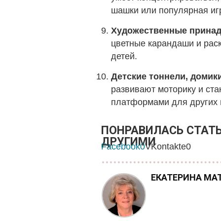
шашки или популярная иг
Художественные принад
цветные карандаши и рас
детей.
Детские тоннели, домики
развивают моторику и ст
платформами для других 
ПОНРАВИЛАСЬ СТАТЬ
ДРУГИМИ
Facebook
0
VKontakte
0
ЕКАТЕРИНА МА