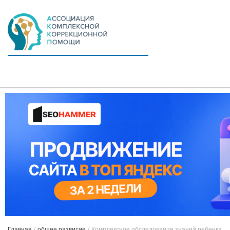
Главная
/
общее развитие
/
Комплексное обследование знаний ребенка