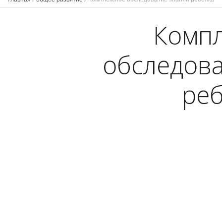
Комп
обследов
ре