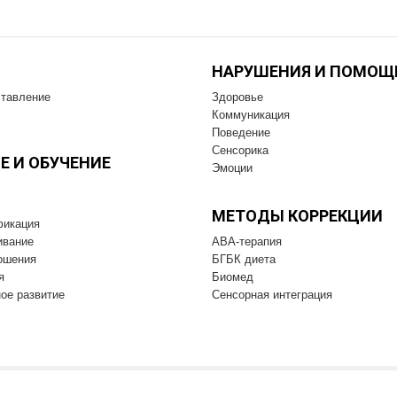
НАРУШЕНИЯ И ПОМОЩ
тавление
Здоровье
Коммуникация
Поведение
Сенсорика
Е И OБУЧЕНИЕ
Эмоции
МЕТОДЫ КОРРЕКЦИИ
фикация
ивание
ABA-терапия
ошения
БГБК диета
я
Биомед
ое развитие
Cенсорная интеграция