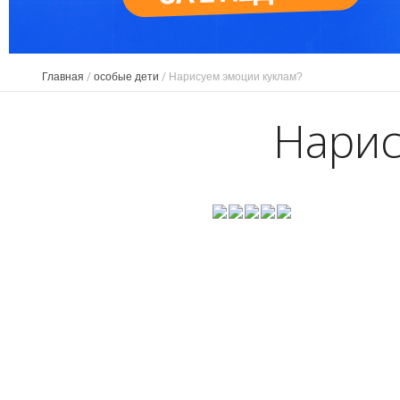
Главная
/
особые дети
/
Нарисуем эмоции куклам?
Нарис