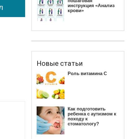
пошаговая
инструкция «Анализ
л
крови»
Новые статьи
Роль витамина С
Как подготовить
ребенка c аутизмом к
походу к
стоматологу?