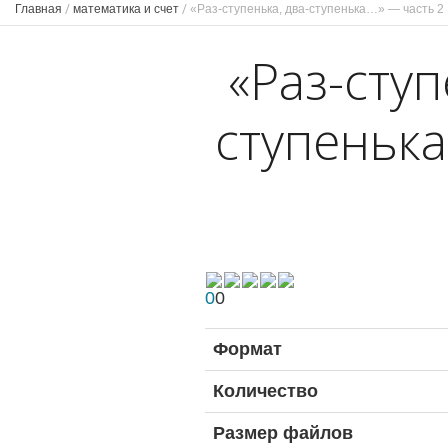
Главная
/
математика и счет
/
«Раз-ступенька, два-ступенька…» — часть 2
«Раз-ступ
ступеньк
0
0
Формат
Количество
Размер файлов