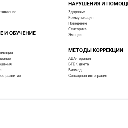
НАРУШЕНИЯ И ПОМОЩ
тавление
Здоровье
Коммуникация
Поведение
Сенсорика
Е И OБУЧЕНИЕ
Эмоции
МЕТОДЫ КОРРЕКЦИИ
фикация
ивание
ABA-терапия
ошения
БГБК диета
я
Биомед
ое развитие
Cенсорная интеграция