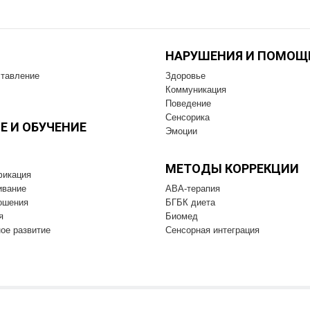
НАРУШЕНИЯ И ПОМОЩ
тавление
Здоровье
Коммуникация
Поведение
Сенсорика
Е И OБУЧЕНИЕ
Эмоции
МЕТОДЫ КОРРЕКЦИИ
фикация
ивание
ABA-терапия
ошения
БГБК диета
я
Биомед
ое развитие
Cенсорная интеграция