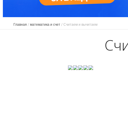
Главная
/
математика и счет
/
Считаем и вычитаем
Счи