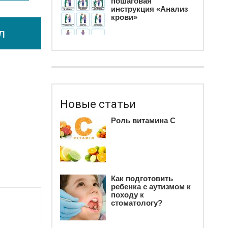
пошаговая
инструкция «Анализ
крови»
л
Новые статьи
Роль витамина С
Как подготовить
ребенка c аутизмом к
походу к
стоматологу?