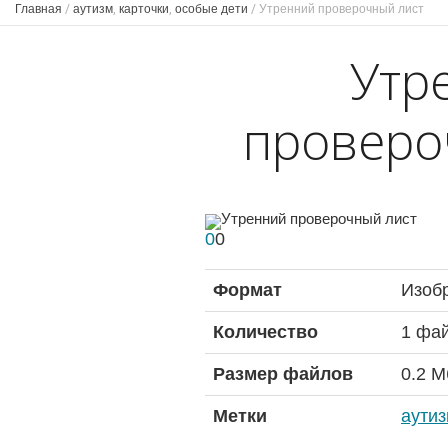
Главная
/
аутизм
,
карточки
,
особые дети
/
Утренний проверочный лист
Утр
проверо
0
0
Формат
Изоб
Количество
1 фа
Размер файлов
0.2 М
Метки
аути