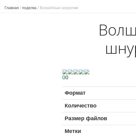
Главная
/
поделка
/
Волшебные шнурочки
Волш
шну
0
0
Формат
Количество
Размер файлов
Метки