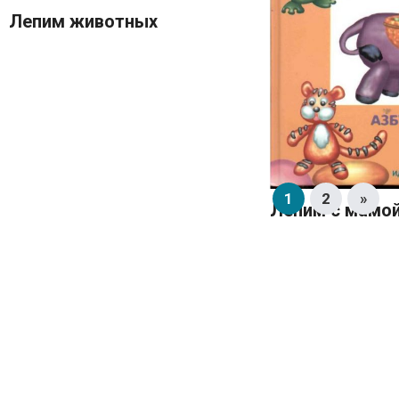
Лепим животных
1
2
»
Лепим с мамо