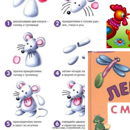
Я леплю из пл