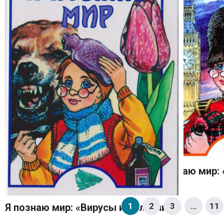
Я познаю мир:
1
2
3
…
11
Я познаю мир: «Вирусы и болезни»