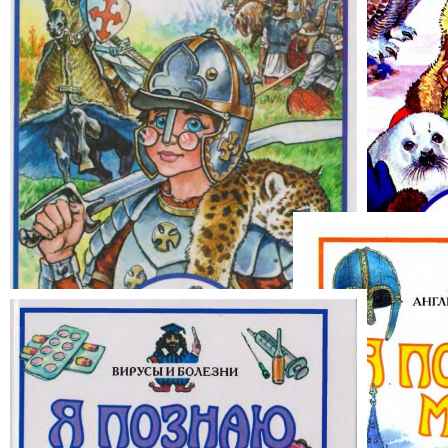
Я познаю мир: 
антарктика»
Я познаю мир: «100 исторических
событий»