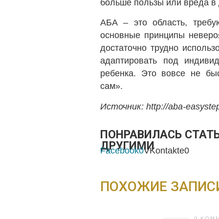
больше пользы или вреда в
АБА – это область, требу
основные принципы невероя
достаточно трудно использо
адаптировать под индивид
ребенка. Это вовсе не бы
сам».
Источник: http://aba-easystep
ПОНРАВИЛАСЬ СТАТЬ
ДРУГИМИ
Facebook
0
VKontakte
0
ПОХОЖИЕ ЗАПИС
0 КОМ