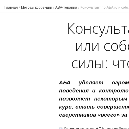
Главная
/
Методы коррекции
/
ABA-терапия
/
Консультант по АБА или собс
Консульт
или со
силы: ч
АБА уделяет огром
поведения и контролю
позволяет некоторым
курс, стать совершен
сверстников «всего» за