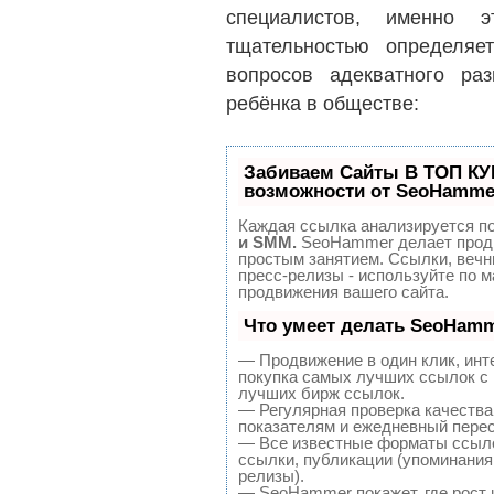
специалистов, именно 
тщательностью определяе
вопросов адекватного ра
ребёнка в обществе:
Забиваем Сайты В ТОП К
возможности от SeoHamme
Каждая ссылка анализируется по
и SMM.
SeoHammer делает продв
простым занятием. Ссылки, вечн
пресс-релизы - используйте по
продвижения вашего сайта.
Что умеет делать SeoHam
— Продвижение в один клик, инт
покупка самых лучших ссылок с 
лучших бирж ссылок.
— Регулярная проверка качества
показателям и ежедневный перес
— Все известные форматы ссыло
ссылки, публикации (упоминания,
релизы).
— SeoHammer покажет, где рост и