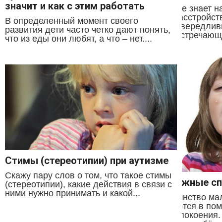
значит и как с этим работать
Никто не знает н
РАС (расстройст
В определенный момент своего
так привередливы
развития дети часто четко дают понять,
часто встречающе
что из еды они любят, а что – нет....
Стимы (стереотипии) при аутизме
Скажу пару слов о том, что такое стимы
Возможные сп
(стереотипии), какие действия в связи с
ними нужно принимать и какой...
Большинство мал
нуждаются в по
самоуспокоения.