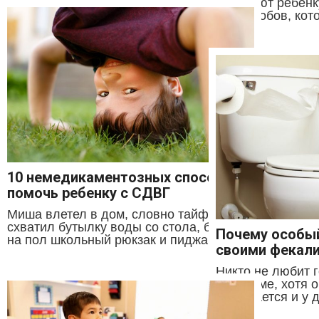
помогают ребёнк
из способов, кот
10 немедикаментозных способов
помочь ребенку с СДВГ
Миша влетел в дом, словно тайфун,
схватил бутылку воды со стола, бросил
Почему особый
на пол школьный рюкзак и пиджак и...
своими фекал
Никто не любит г
проблеме, хотя о
встречается и у д