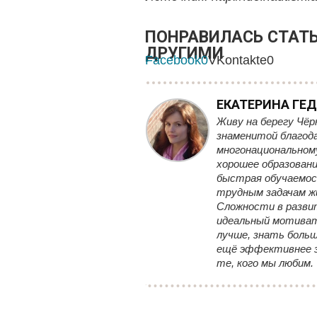
ПОНРАВИЛАСЬ СТАТЬ
ДРУГИМИ
Facebook
0
VKontakte
0
ЕКАТЕРИНА ГЕ
Живу на берегу Чёр
знаменитой благод
многонациональному
хорошее образовани
быстрая обучаемо
трудным задачам ж
Сложности в разви
идеальный мотиват
лучше, знать боль
ещё эффективнее з
те, кого мы любим.