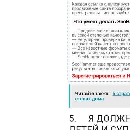
Каждая ссылка анализируетс
продвижение сайта прозрачн
пресс-релизы - используйт
Что умеет делать Seo
— Продвижение в один клик,
высокой степенью качества 
— Регулярная проверка каче
показателей качества проект
— Все известные форматы с
мнения, отзывы, статьи, пре
— SeoHammer покажет, где р
SeoHammer еще предоставл
результаты появляются уже 
Зарегистрироваться и 
Читайте также
5 стра
стенах дома
5. Я ДОЛЖН
ДЕТЕЙ И СУП