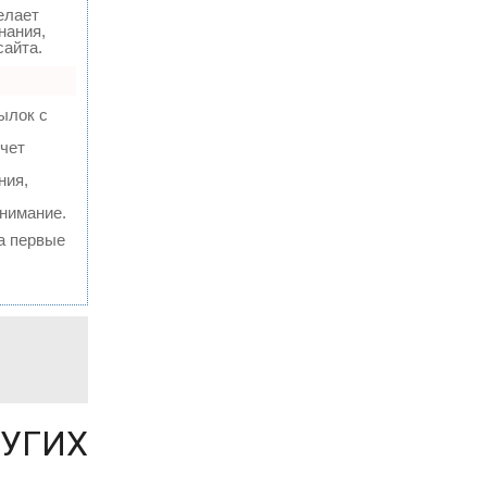
елает
нания,
сайта.
ылок с
счет
ния,
внимание.
 а первые
РУГИХ