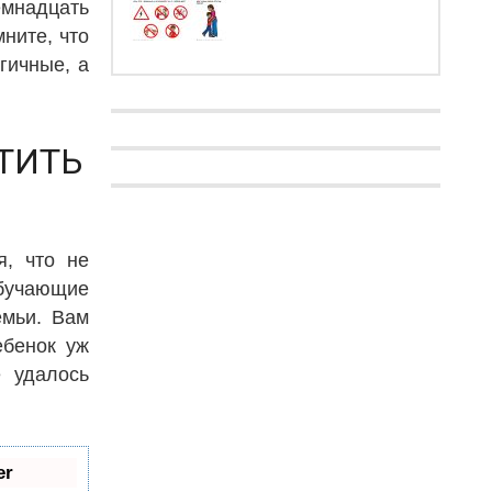
емнадцать
ните, что
гичные, а
ТИТЬ
я, что не
обучающие
емьи. Вам
ебенок уж
е удалось
er