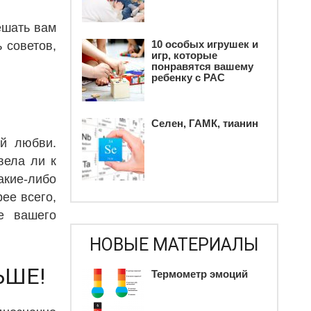
ешать вам
10 особых игрушек и
 советов,
игр, которые
понравятся вашему
ребенку c РАС
Селен, ГАМК, тианин
ой любви.
вела ли к
акие-либо
рее всего,
е вашего
НОВЫЕ МАТЕРИАЛЫ
ЬШЕ!
Термометр эмоций