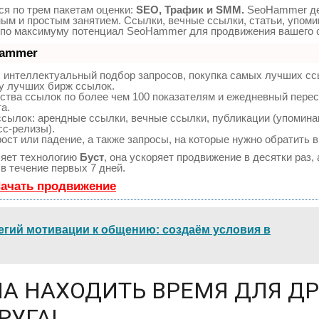
я по трем пакетам оценки:
SEO, Трафик и SMM.
SeoHammer д
ым и простым занятием. Ссылки, вечные ссылки, статьи, упоми
е по максимуму потенциал SeoHammer для продвижения вашего 
Hammer
 интеллектуальный подбор запросов, покупка самых лучших сс
у лучших бирж ссылок.
ства ссылок по более чем 100 показателям и ежедневный пере
а.
сылок: арендные ссылки, вечные ссылки, публикации (упомина
сс-релизы).
ост или падение, а также запросы, на которые нужно обратить 
яет технологию
Буст
, она ускоряет продвижение в десятки раз,
в течение первых 7 дней.
Начать продвижение
тегий мотивации к общению: создаём условия в
А НАХОДИТЬ ВРЕМЯ ДЛЯ Д
РУГА!