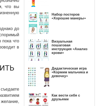
днозначно
м, что вы
изненную
Набор постеров
«Хорошие манеры»
однако до
споримый
 пока что
Визуальная
пошаговая
роводит в
инструкция «Анализ
крови»
ТИТЬ
Дидактическая игра
«Кормим мальчика и
девочку»
 съедаете
развитием
Как вести себя с
друзьями
 желание,