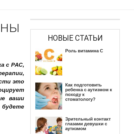
ины
НОВЫЕ СТАТЬИ
Роль витамина С
а с РАС,
терапии,
асти это
Как подготовить
воцирует
ребенка c аутизмом к
походу к
ые ваши
стоматологу?
 будете
Зрительный контакт
глазами девушки с
аутизмом