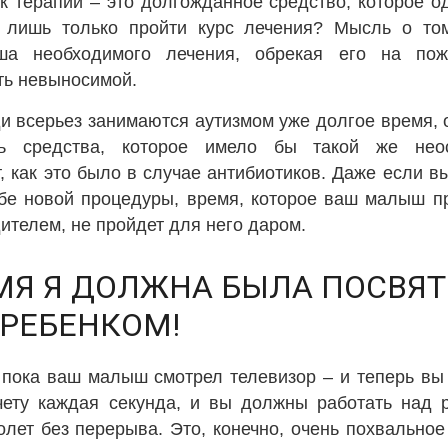
к терапии – это долгожданное средство, которое о
т лишь только пройти курс лечения? Мысль о то
ша необходимого лечения, обрекая его на пож
ть невыносимой.
ди всерьез занимаются аутизмом уже долгое время, 
ь средства, которое имело бы такой же нео
 как это было в случае антибиотиков. Даже если вы
ебе новой процедуры, время, которое ваш малыш п
телем, не пройдет для него даром.
МЯ Я ДОЛЖНА БЫЛА ПОСВЯ
 РЕБЕНКОМ!
, пока ваш малыш смотрел телевизор – и теперь вы
счету каждая секунда, и вы должны работать над 
олет без перерыва. Это, конечно, очень похвальное