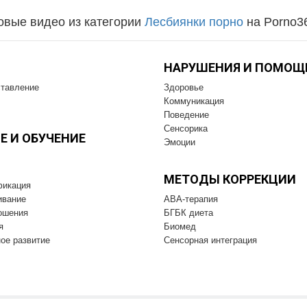
овые видео из категории
Лесбиянки порно
на Porno3
НАРУШЕНИЯ И ПОМОЩ
тавление
Здоровье
Коммуникация
Поведение
Сенсорика
Е И OБУЧЕНИЕ
Эмоции
МЕТОДЫ КОРРЕКЦИИ
фикация
ивание
ABA-терапия
ошения
БГБК диета
я
Биомед
ое развитие
Cенсорная интеграция