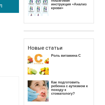
пошаговая
инструкция «Анализ
л
крови»
Новые статьи
Роль витамина С
Как подготовить
ребенка c аутизмом к
походу к
стоматологу?