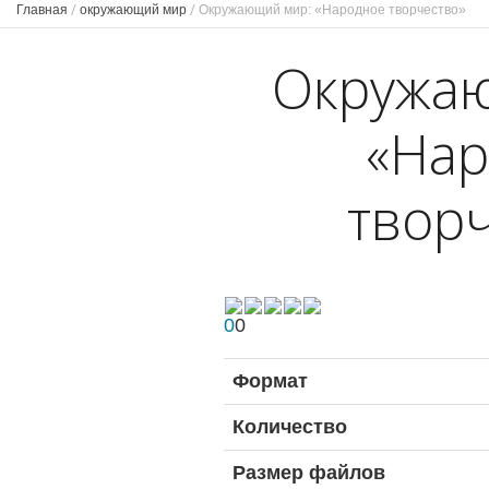
Главная
/
окружающий мир
/
Окружающий мир: «Народное творчество»
Окружа
«На
твор
0
0
Формат
Количество
Размер файлов