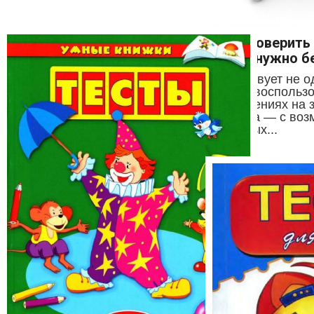
Как проверить
когда нужно б
Существует не од
можно воспользо
подозрениях на 
ребёнка — с во
аутичных...