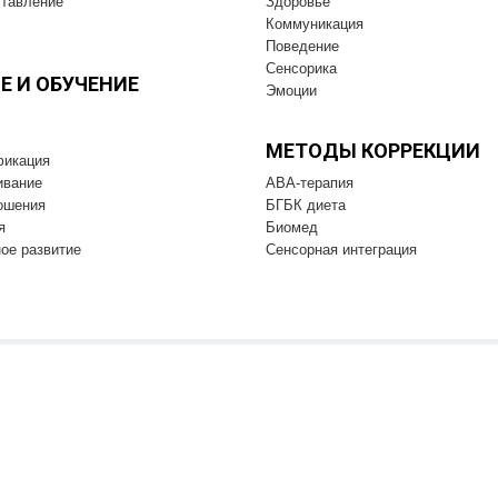
тавление
Здоровье
Коммуникация
Поведение
Сенсорика
Е И OБУЧЕНИЕ
Эмоции
МЕТОДЫ КОРРЕКЦИИ
фикация
ивание
ABA-терапия
ошения
БГБК диета
я
Биомед
ое развитие
Cенсорная интеграция
Все права защищены и принадлежат АККП © 2022
шена только с указанием прямой индексируемой ссылки на соответствую