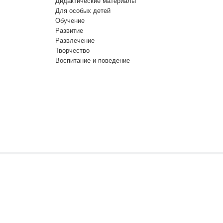
Дидактические материалы
Для особых детей
Обучение
Развитие
Развлечение
Творчество
Воспитание и поведение
щую страницу сайта CorHelp.ru