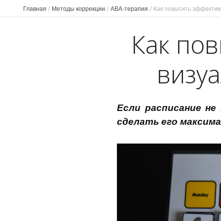
Главная
/
Методы коррекции
/
ABA-терапия
/
Как повысить эффектив
Как по
визу
Если расписание не
сделать его максим