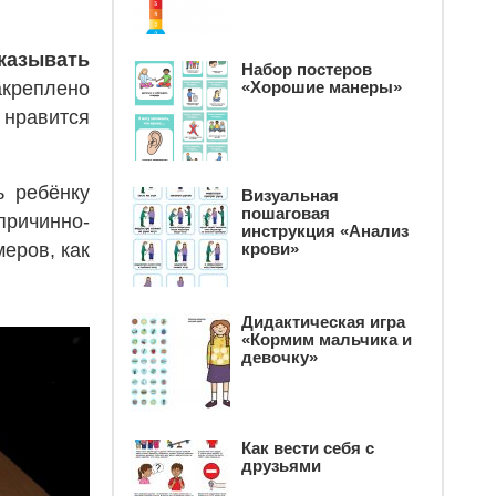
казывать
Набор постеров
«Хорошие манеры»
акреплено
 нравится
ь ребёнку
Визуальная
пошаговая
ричинно-
инструкция «Анализ
еров, как
крови»
Дидактическая игра
«Кормим мальчика и
девочку»
Как вести себя с
друзьями