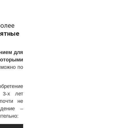
более
иятные
нием для
которыми
 можно по
бретение
 3-х лет
почти не
ждение –
тельно: