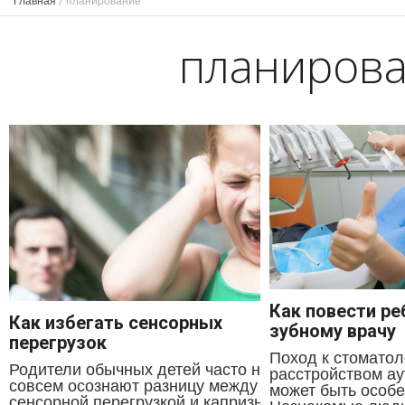
Главная
/
планирование
планиров
Как повести ре
Как избегать сенсорных
зубному врачу
перегрузок
Поход к стоматол
Родители обычных детей часто не
расстройством ау
совсем осознают разницу между
может быть особ
сенсорной перегрузкой и капризными