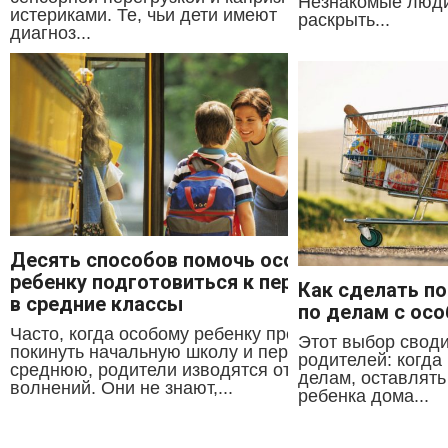
Незнакомые люди
истериками. Те, чьи дети имеют
раскрыть...
диагноз...
Десять способов помочь особому
ребенку подготовиться к переходу
Как сделать п
в средние классы
по делам с ос
Часто, когда особому ребенку предстоит
Этот выбор своди
покинуть начальную школу и перейти в
родителей: когда
среднюю, родители изводятся от
делам, оставлять
волнений. Они не знают,...
ребенка дома...