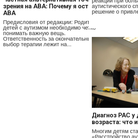
реакций при боль
зрения на ABA: Почему я оставила
аутистического с
решение о привле
ABA
Предисловия от редакции: Родителям
детей с аутизмом необходимо четко
понимать важную вещь.
Ответственность за окончательный
выбор терапии лежит на...
Диагноз РАС у 
возраста: что 
Многим детям ста
«Расстройство ау