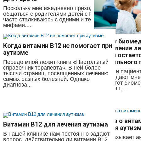
Поскольку мне ежедневно приходится
общаться с родителями детей с РАС, я
часто сталкиваюсь с одними и теми же
мифами....
Почему биоме
Когда витамин В12 не помогает при
направление ле
аутизме
сих пор остает
официального 
Передо мной лежит книга «Настольный
справочник терапевта». В ней более
Родители пациент
тысячи страниц, посвященных лечению
часто задают мне
самых разных болезней. Однако
«Если этот биом
диагноза...
так хорош,...
И снова о вита
Витамин В12 для лечения аутизма
лечения аутиз
В нашей клинике нам постоянно задают
Как показывает а
вопрос, действительно ли витамин В12